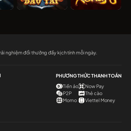
 Kích
Cung Đường Bão Táp
Tuyệt Đỉnh Kungfu
ải nghiệm đổi thưởng đầy kịch tính mỗi ngày.
N
PHƯƠNG THỨC THANH TOÁN
Tiền ảo
Now Pay
P2P
Thẻ cào
Momo
Viettel Money