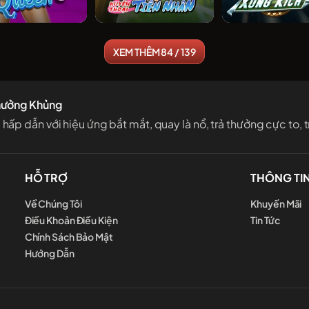
Gái Nhảy
Naruto Huyền Thoại Tiên Nhân
Phi Đội Xung
XEM THÊM 84 / 139
hưởng Khủng
 dẫn với hiệu ứng bắt mắt, quay là nổ, trả thưởng cực to, tr
HỖ TRỢ
THÔNG TI
Về Chúng Tôi
Khuyến Mãi
Điều Khoản Điều Kiện
Tin Tức
Chính Sách Bảo Mật
Hướng Dẫn