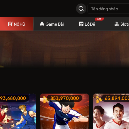
Nổ Hũ
Game Bài
Lô Đề
Slot
93,680,000
851,970,000
65,894,00
93,680,000
851,970,000
65,894,00