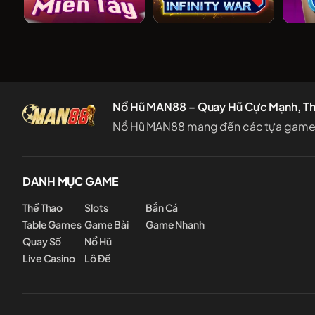
Thần Bài Miền Tây
Axie Infinity
Nổ Hũ MAN88 – Quay Hũ Cực Mạnh, T
Nổ Hũ MAN88 mang đến các tựa game hấp
DANH MỤC GAME
Thể Thao
Slots
Bắn Cá
Table Games
Game Bài
Game Nhanh
Quay Số
Nổ Hũ
Live Casino
Lô Đề