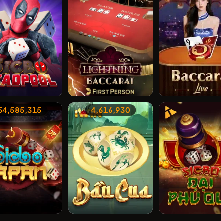
54,585,315
4,616,930
54,585,315
4,616,930
Sicbo Japan
Bầu Cua