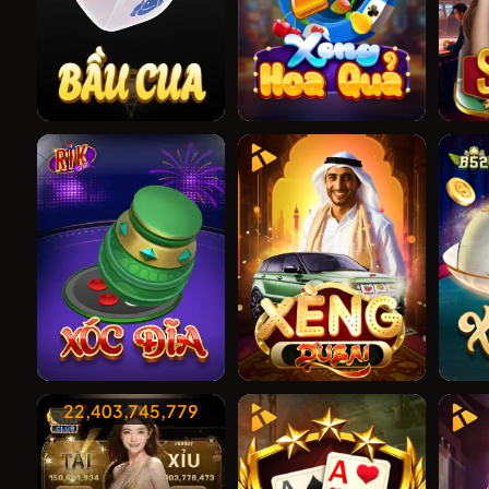
Bầu Cua
Xèng Hoa Quả
22,403,745,779
22,403,745,779