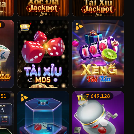
4
4
251
7,649,128
251
7,649,128