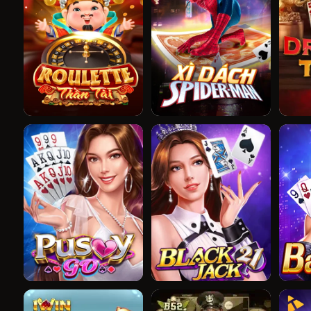
Roulette Thần Tài
Xì Dách Spider Man