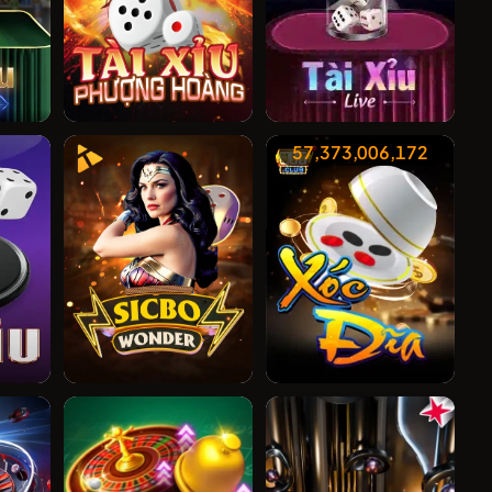
Tài Xỉu Phượng Hoàng
57,373,006,172
57,373,006,172
Xóc Đĩa