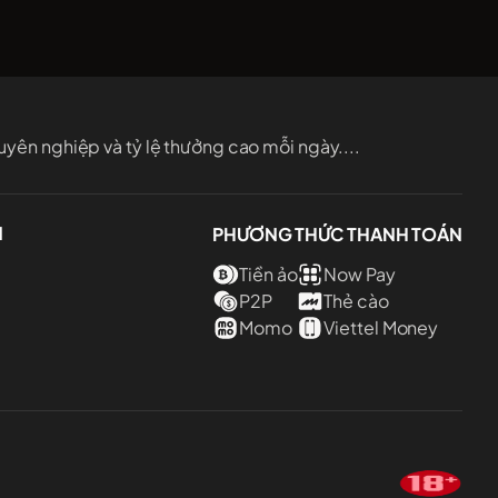
yên nghiệp và tỷ lệ thưởng cao mỗi ngày....
N
PHƯƠNG THỨC THANH TOÁN
Tiền ảo
Now Pay
P2P
Thẻ cào
Momo
Viettel Money