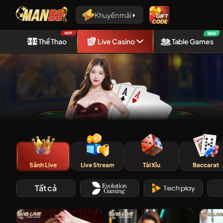
Live
Khuyến mãi
Casino
MAN88
–
Thể Thao
Live Casino
Table Games
Trực
Tuyến,
Tương
Tác
Thật
Như
Ngoài
Đời
Sảnh Live
Live Stream
Tài Xỉu
Baccarat
Tất cả