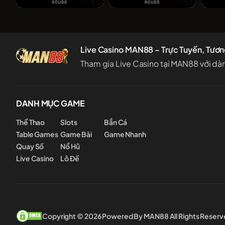
Live Casino MAN88 – Trực Tuyến, Tươn
Tham gia Live Casino tại MAN88 với dà
DANH MỤC GAME
Thể Thao
Slots
Bắn Cá
Table Games
Game Bài
Game Nhanh
Quay Số
Nổ Hũ
Live Casino
Lô Đề
Copyright © 2026 Powered By MAN88 All Rights Reserv