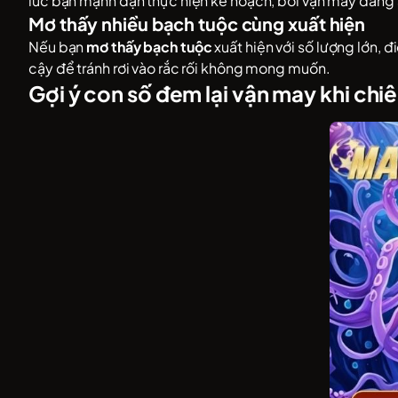
lúc bạn mạnh dạn thực hiện kế hoạch, bởi vận may đang
Mơ thấy nhiều bạch tuộc cùng xuất hiện
Nếu bạn
mơ thấy bạch tuộc
xuất hiện với số lượng lớn, đ
cậy để tránh rơi vào rắc rối không mong muốn.
Gợi ý con số đem lại vận may khi ch