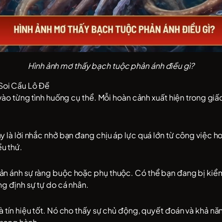
Hình ảnh mơ thấy bạch tuộc phản ánh điều gì?
Soi Cầu Lô Đề
 vào từng tình huống cụ thể. Mỗi hoàn cảnh xuất hiện trong giấ
y là lời nhắc nhở bạn đang chịu áp lực quá lớn từ công việc
u thứ.
ản ánh sự ràng buộc hoặc phụ thuộc. Có thể bạn đang bị kiểm
ng định sự tự do cá nhân.
 tín hiệu tốt. Nó cho thấy sự chủ động, quyết đoán và khả nă