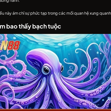
 song hành.
iều này ám chỉ sự phức tạp trong các mối quan hệ xung quanh. B
iêm bao thấy bạch tuộc