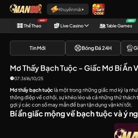
MAN88
Khuyến mãi
–
Nhà
Cái
Thể Thao
Live Casino
Table Games
Uy
Tín
Hàng
Tin Mới
Bóng Đá 24H
G
Đầu
Về
Mơ Thấy Bạch Tuộc - Giấc Mơ Bí Ẩn
Thể
Thao,
07:36
16/10/25
Casino,
Mơ thấy bạch tuộc
là một trong những giấc mơ kỳ lạ nhưn
Nổ
thông điệp về cơ hội, sự khéo léo và cả những thử thách
Hũ
gợi ý các con số may mắn để bạn tận dụng vận khí tốt.
Bí ẩn giấc mộng về bạch tuộc và ý n